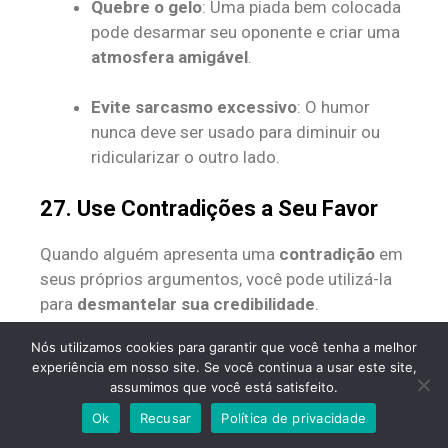
Quebre o gelo
: Uma piada bem colocada
pode desarmar seu oponente e criar uma
atmosfera amigável
.
Evite sarcasmo excessivo
: O humor
nunca deve ser usado para diminuir ou
ridicularizar o outro lado.
27. Use Contradições a Seu Favor
Quando alguém apresenta uma
contradição
em
seus próprios argumentos, você pode utilizá-la
para
desmantelar sua credibilidade
.
Nós utilizamos cookies para garantir que você tenha a melhor
Aponte a inconsistência
: Se o oponente
experiência em nosso site. Se você continua a usar este site,
diz algo que entra em conflito com outra
assumimos que você está satisfeito.
afirmação, destaque essa contradição e
Ok
Recusar
Política de privacidade
aponte como ela enfraquece seu ponto.